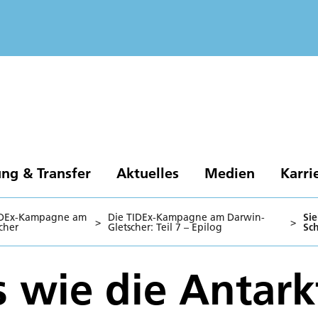
ng & Transfer
Aktuelles
Medien
Karri
IDEx-Kampagne am
Die TIDEx-Kampagne am Darwin-
Sie
>
>
cher
Gletscher: Teil 7 – Epilog
Sc
 wie die Antarkt