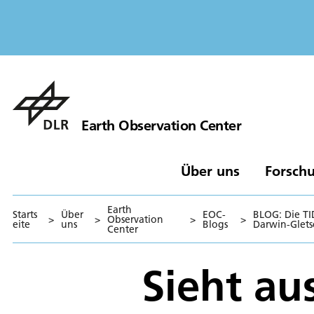
Earth Observation Center
Über uns
Forschu
Earth
Starts
Über
EOC-
BLOG: Die T
>
>
Observation
>
>
eite
uns
Blogs
Darwin-Glets
Center
Sieht aus