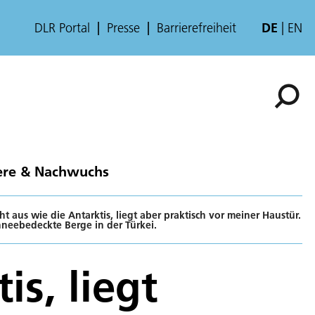
DLR Portal
Presse
Barrierefreiheit
DE
EN
ere & Nachwuchs
ht aus wie die Antarktis, liegt aber praktisch vor meiner Haustür.
hneebedeckte Berge in der Türkei.
is, liegt