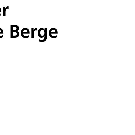
er
e Berge