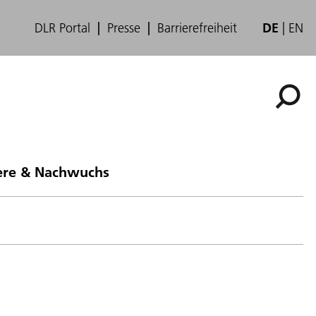
DLR Portal
Presse
Barrierefreiheit
DE
EN
ere & Nachwuchs