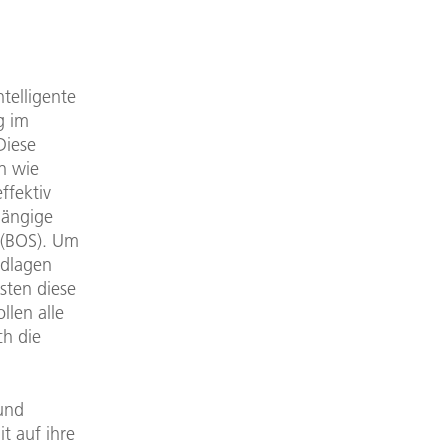
ntelligente
g im
Diese
n wie
ffektiv
hängige
 (BOS). Um
ndlagen
sten diese
llen alle
ch die
 und
t auf ihre