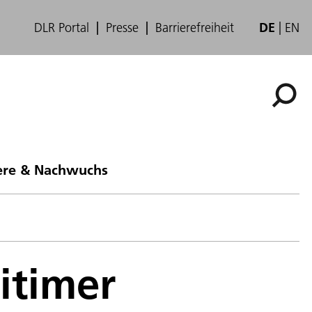
DLR Portal
Presse
Barrierefreiheit
DE
EN
ere & Nachwuchs
itimer