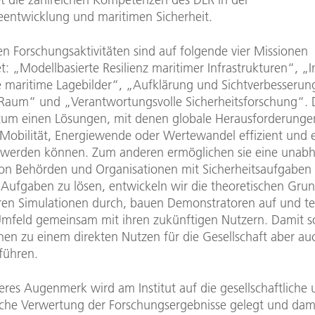
eentwicklung und maritimen Sicherheit.
en Forschungsaktivitäten sind auf folgende vier Missionen
t: „Modellbasierte Resilienz maritimer Infrastrukturen“, „I
e maritime Lagebilder“, „Aufklärung und Sichtverbesserun
Raum“ und „Verantwortungsvolle Sicherheitsforschung“. 
zum einen Lösungen, mit denen globale Herausforderunge
 Mobilität, Energiewende oder Wertewandel effizient und e
 werden können. Zum anderen ermöglichen sie eine unab
on Behörden und Organisationen mit Sicherheitsaufgaben
e Aufgaben zu lösen, entwickeln wir die theoretischen Gru
hren Simulationen durch, bauen Demonstratoren auf und te
Umfeld gemeinsam mit ihren zukünftigen Nutzern. Damit so
nen zu einem direkten Nutzen für die Gesellschaft aber au
führen.
eres Augenmerk wird am Institut auf die gesellschaftliche
liche Verwertung der Forschungsergebnisse gelegt und dami