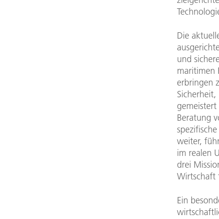
Technologi
Die aktuell
ausgerichte
und sicher
maritimen 
erbringen 
Sicherheit,
gemeistert
Beratung v
spezifisch
weiter, fü
im realen 
drei Missio
Wirtschaft 
Ein besond
wirtschaft