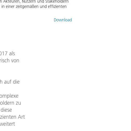
on Akteuren, Nutzern und Stakeholdern
in einer zeitgemäßen und effizienten
Download
017 als
risch von
h auf die
komplexe
oldern zu
diese
zienten Art
weitert