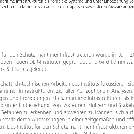
maritime Infrastrukturen als komplexe Systeme und unter Einbeziehung v
wehren zu können, sich auf diese anzupassen sowie deren Auswirkungen 
t für den Schutz maritimer Infrastrukturen wurde im Jahr 2
sieben neuen DLR-Instituten gegründet und wird kommissa
nk Sill Torres geleitet.
chaftlich-technischen Arbeiten des Instituts fokussieren sic
aritimer Infrastrukturen. Ziel aller Konzeptionen, Analysen,
gen und Erprobungen ist es, maritime Infrastrukturen als 
d unter Einbeziehung von Akteuren, Nutzern und Stakeh
 Gefahren zu erkennen und abwehren zu können, sich auf 
 sowie deren Auswirkungen in einer zeitgemäßen und effi
. Das Institut für den Schutz maritimer Infrastrukturen er
tet die zahlreichen Kompetenzen des DLR in der