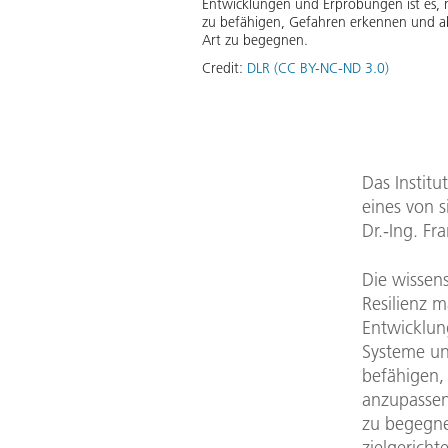
Entwicklungen und Erprobungen ist es, 
zu befähigen, Gefahren erkennen und ab
Art zu begegnen.
Credit:
DLR (CC BY-NC-ND 3.0)
Das Institu
eines von 
Dr.-Ing. Fra
Die wissens
Resilienz m
Entwicklun
Systeme un
befähigen,
anzupassen
zu begegnen
zielgerich