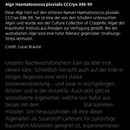
Alge Haematococcus pluvialis CCCryo 096-99
Diese Alge hört auf den schönen Namen Haematococcus pluvialis
CCCryo 096-99. Sie ist eine der von den Schülern untersuchten
Algen und wurde von der Culture Collection of Cryophilic Algae des
Fraunhofer Instituts aus Potsdam zur Verfügung gestellt. Bei der
australischen Alge wird eine hohe Toleranz gegenüber Strahlungs-
Stress vermutet.
Credit:
Lucas Braune
Unseren Nachwuchsforschern kam da aber eine
clevere Idee: Schließlich herrscht auch auf der Erde in
einigen Regionen eine recht starke
Sonneneinstrahlung – und zwar in Hochgebirgen,
Wüsten und in der Antarktis. Auch dort gibt es
spezialisierte Algenarten, welche von Natur aus
besser mit dem
„Strahlen-Stress“
klar kommen
müssten. Um herauszufinden ob eine dieser
Algenarten als Sauerstoff-Lieferant für zukünftige
Raumfahrt-Missionen geeignet ist, experimentieren