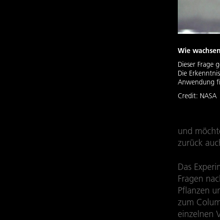
Wie wachsen 
Dieser Frage 
Die Erkenntnis
Anwendung f
Credit:
NASA
und möchte
zurück auc
Das Experi
Fragen nac
Pflanzen u
zum Columb
einzelnen V