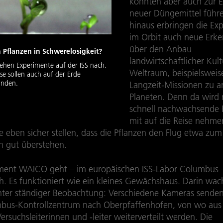
könnten aber auch zur 
neuer Düngemittel führ
hinaus erbringen die Ex
im Orbit auch neue Erke
über den Anbau
Pflanzen in Schwerelosigkeit?
landwirtschaftlicher Kul
gehen Experimente auf der ISS nach.
Weltraum, beispielsweis
se sollen auch auf der Erde
inden.
Langzeit-Missionen zu 
Planeten. Denn da wird
schnell nachwachsende 
mit auf die Reise nehm
 eben sicher stellen, dass die Pflanzen den Flug etwa zu
h gut überstehen.
ment WAICO geht – im europäischen ISS-Labor Columbus – 
h. Es funktioniert wie ein kleines Gewächshaus. Darin wa
nter ständiger Beobachtung: Verschiedene Kameras senden 
us-Kontrollzentrum nach Oberpfaffenhofen, von wo aus s
ersuchsleiterinnen und -leiter weiterverteilt werden. Die