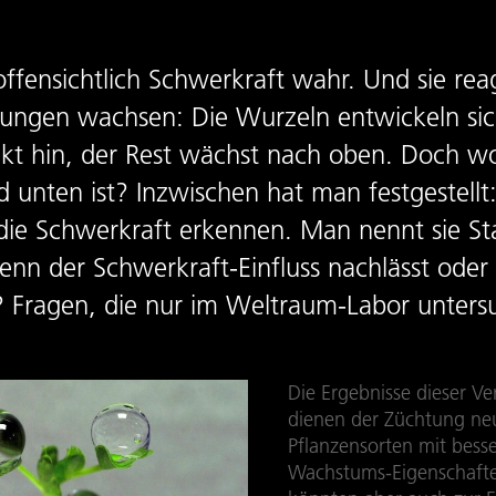
fensichtlich Schwerkraft wahr. Und sie reag
tungen wachsen: Die Wurzeln entwickeln sic
kt hin, der Rest wächst nach oben. Doch wo
unten ist? Inzwischen hat man festgestellt:
e die Schwerkraft erkennen. Man nennt sie St
 wenn der Schwerkraft-Einfluss nachlässt ode
e? Fragen, die nur im Weltraum-Labor unter
Die Ergebnisse dieser Ve
dienen der Züchtung ne
Pflanzensorten mit bess
Wachstums-Eigenschaft