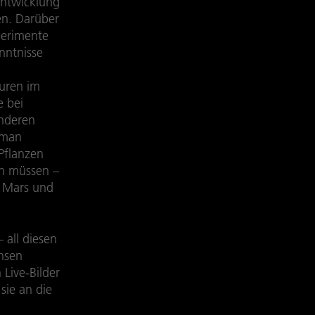
Entwicklung
en. Darüber
perimente
nntnisse
turen im
e bei
anderen
 man
Pflanzen
en müssen –
m Mars und
all diesen
chsen
Live-Bilder
ie an die