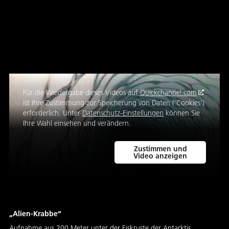
„Alien-Krabbe“ unter dem
Eis
Für die Wiedergabe dieses Videos auf
Quickchannel.com
ist Ihre Zustimmung zur Speicherung von Daten ('Cookies')
erforderlich. Unter
Datenschutz-Einstellungen
können Sie
Ihre Wahl einsehen und verändern.
Zustimmen und
Video anzeigen
„Alien-Krabbe“
Aufnahme aus 200 Meter unter der Eiskruste der Antarktis