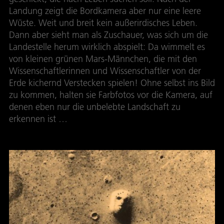
Landung zeigt die Bordkamera aber nur eine leere
Wüste. Weit und breit kein außerirdisches Leben.
Dann aber sieht man als Zuschauer, was sich um die
Landestelle herum wirklich abspielt: Da wimmelt es
von kleinen grünen Mars-Männchen, die mit den
Wissenschaftlerinnen und Wissenschaftler von der
Erde kichernd Verstecken spielen! Ohne selbst ins Bild
zu kommen, halten sie Farbfotos vor die Kamera, auf
denen eben nur die unbelebte Landschaft zu
erkennen ist …