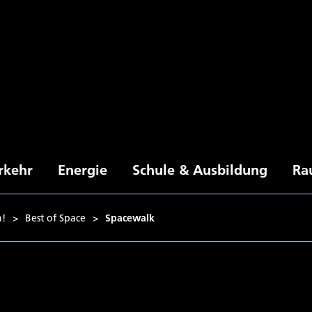
rkehr
Energie
Schule & Ausbildung
Ra
n!
>
Best of Space
>
Spacewalk