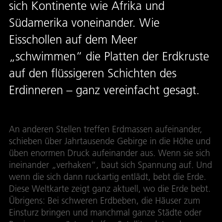
sich Kontinente wie Afrika und
Südamerika voneinander. Wie
Eisschollen auf dem Meer
„schwimmen“ die Platten der Erdkruste
auf den flüssigeren Schichten des
Erdinneren – ganz vereinfacht gesagt.
An anderen Stellen treffen Erdmassen aufeinander,
schieben über Jahrtausende Gebirge in die Höhe und
üben enormen Druck aufeinander aus. Wenn sie sich
ineinander „verhaken“, baut sich Spannung auf. Und
wenn die sich dann ruckartig entlädt, bebt die Erde.
Diese Weltkarte zeigt ganz aktuell, wo die Erde bebt.
Übrigens: Bei schweren Erdbeben, die Häuser zum
Einsturz bringen und manchmal ganze Städte oder