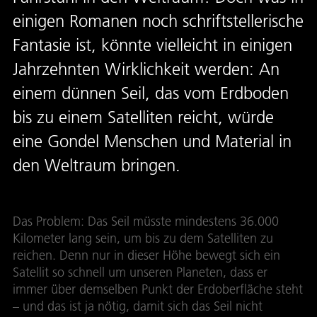
einigen Romanen noch schriftstellerische
Fantasie ist, könnte vielleicht in einigen
Jahrzehnten Wirklichkeit werden: An
einem dünnen Seil, das vom Erdboden
bis zu einem Satelliten reicht, würde
eine Gondel Menschen und Material in
den Weltraum bringen.
Das Problem: Das Seil müsste mindestens 36.000
Kilometer lang sein, um bis zu dem Satelliten zu
reichen. Denn nur in dieser Höhe bewegt sich ein
Satellit so schnell um unseren Planeten, dass er
immer über demselben Punkt der Erdoberfläche steht
– und das ist ja nötig, damit sich das Seil nicht