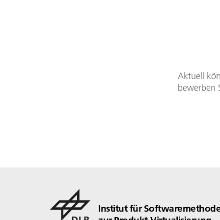
Aktuell kön
bewerben Si
Institut für Softwaremethod
zur Produkt-Virtualisierung