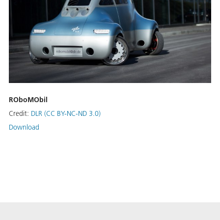
ROboMObil
Credit:
DLR (CC BY-NC-ND 3.0)
Download