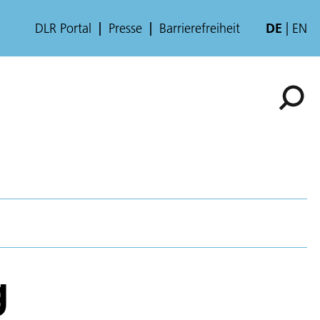
DLR Portal
Presse
Barrierefreiheit
DE
EN
g