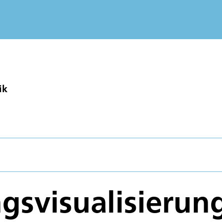
ik
svisualisierun