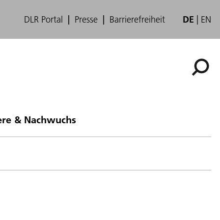
DLR Portal
Presse
Barrierefreiheit
DE
EN
ere & Nachwuchs