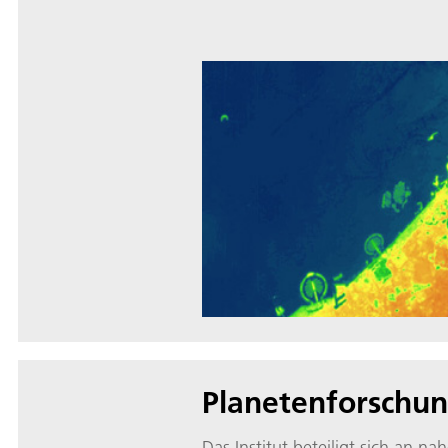
Planetenforschu
Das Institut beteiligt sich an na