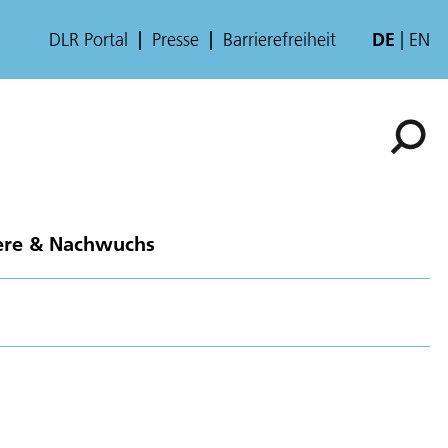
DLR Portal
Presse
Barrierefreiheit
DE
EN
ere & Nachwuchs