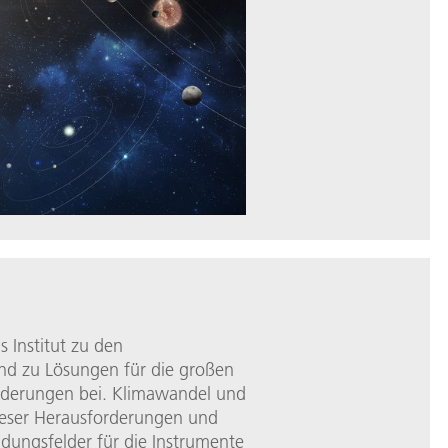
s Institut zu den
nd zu Lösungen für die großen
orderungen bei. Klimawandel und
 dieser Herausforderungen und
dungsfelder für die Instrumente