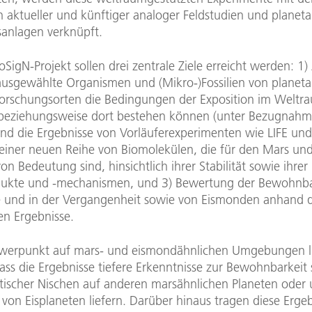
 aktueller und künftiger analoger Feldstudien und planeta
sanlagen verknüpft.
SigN-Projekt sollen drei zentrale Ziele erreicht werden: 1)
ausgewählte Organismen und (Mikro-)Fossilien von planeta
orschungsorten die Bedingungen der Exposition im Weltr
beziehungsweise dort bestehen können (unter Bezugnahm
nd die Ergebnisse von Vorläuferexperimenten wie LIFE un
 einer neuen Reihe von Biomolekülen, die für den Mars und
n Bedeutung sind, hinsichtlich ihrer Stabilität sowie ihrer
ukte und -mechanismen, und 3) Bewertung der Bewohnba
 und in der Vergangenheit sowie von Eismonden anhand 
n Ergebnisse.
werpunkt auf mars- und eismondähnlichen Umgebungen li
ass die Ergebnisse tiefere Erkenntnisse zur Bewohnbarkeit 
tischer Nischen auf anderen marsähnlichen Planeten oder 
von Eisplaneten liefern. Darüber hinaus tragen diese Erge