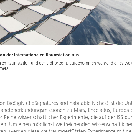
n der Internationalen Raumstation aus
tionalen Raumstation und der Erdhorizont, aufgenommen während eines We
amera.
on BioSigN (BioSignatures and habitable Niches) ist die Un
Planetenerkundungsmissionen zu Mars, Enceladus, Europa 
er Reihe wissenschaftlicher Experimente, die auf der ISS du
len. Um einen möglichst weitreichenden wissenschaftliche
ten, werden diese weltraumgestützten Experimente mit de