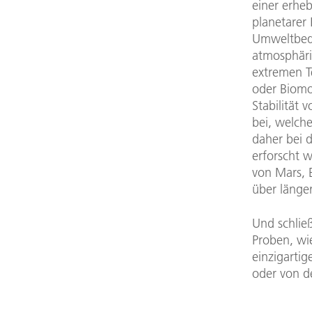
einer erhe
planetarer 
Umweltbedi
atmosphäri
extremen T
oder Biomo
Stabilität
bei, welch
daher bei d
erforscht 
von Mars, 
über länge
Und schließ
Proben, wi
einzigarti
oder von d