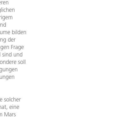
deren
glichen
rigem
und
äume bilden
ung der
igen Frage
d sind und
ondere soll
ingungen
bungen
e solcher
at, eine
om Mars