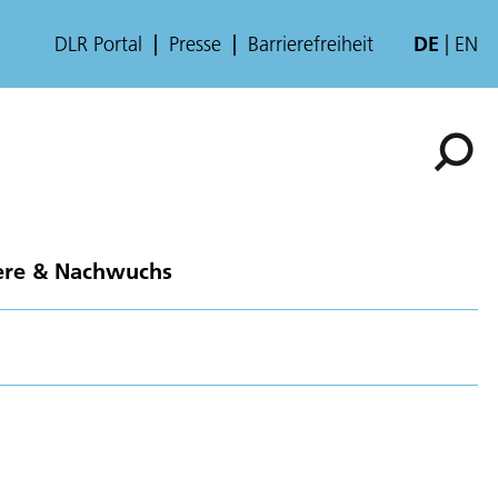
DLR Portal
Presse
Barrierefreiheit
DE
EN
ere & Nachwuchs