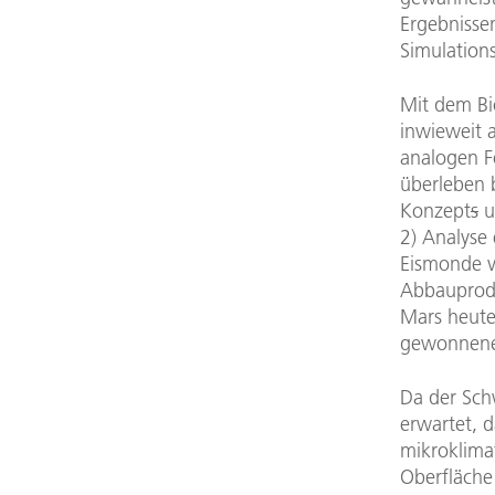
Ergebnissen
Simulation
Mit dem Bio
inwieweit 
analogen F
überleben 
Konzept
s
u
2) Analyse
Eismonde vo
Abbauprod
Mars heute
gewonnene
Da der Sch
erwartet, d
mikroklima
Oberfläche 