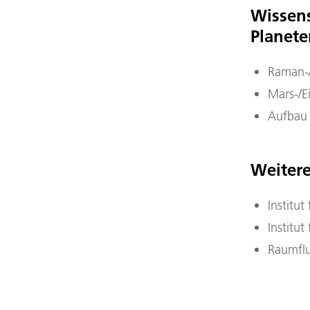
Wissens
Planet
Raman-/
Mars-/E
Aufbau 
Weitere
Institu
Institu
Raumflu