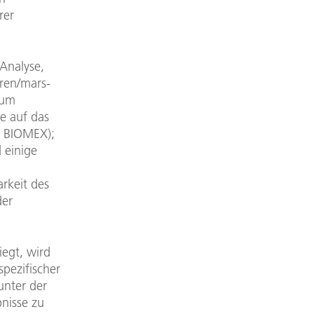
rer
 Analyse,
ren/mars-
aum
e auf das
d BIOMEX);
 einige
rkeit des
der
egt, wird
spezifischer
unter der
bnisse zu