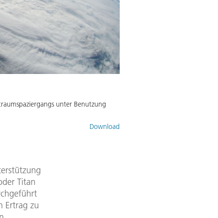
ltraumspaziergangs unter Benutzung
Download
terstützung
oder Titan
rchgeführt
n Ertrag zu
n