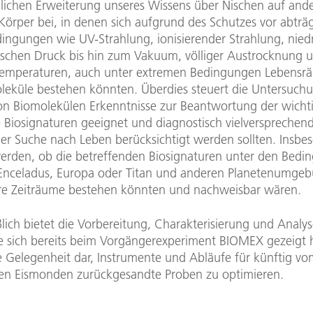
blichen Erweiterung unseres Wissens über Nischen auf an
Körper bei, in denen sich aufgrund des Schutzes vor abträ
ngungen wie UV-Strahlung, ionisierender Strahlung, nied
schen Druck bis hin zum Vakuum, völliger Austrocknung 
emperaturen, auch unter extremen Bedingungen Lebensr
leküle bestehen könnten. Überdies steuert die Untersuch
 von Biomolekülen Erkenntnisse zur Beantwortung der wicht
e Biosignaturen geeignet und diagnostisch vielversprechen
er Suche nach Leben berücksichtigt werden sollten. Insbes
werden, ob die betreffenden Biosignaturen unter den Bed
Enceladus, Europa oder Titan und anderen Planetenumge
re Zeiträume bestehen könnten und nachweisbar wären.
lich bietet die Vorbereitung, Charakterisierung und Analys
e sich bereits beim Vorgängerexperiment BIOMEX gezeigt h
ge Gelegenheit dar, Instrumente und Abläufe für künftig v
en Eismonden zurückgesandte Proben zu optimieren.