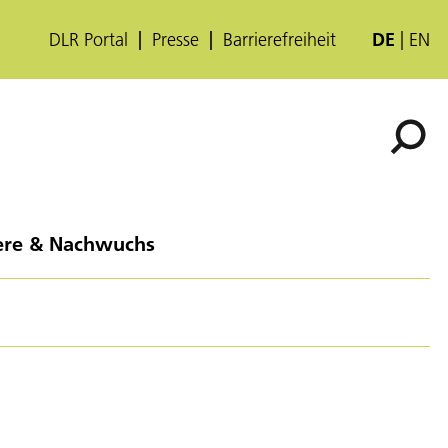
DLR Portal
Presse
Barrierefreiheit
DE
EN
ere & Nachwuchs