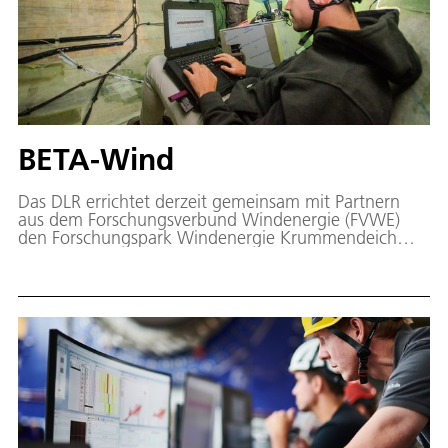
BETA-Wind
Das DLR errichtet derzeit gemeinsam mit Partnern
aus dem Forschungsverbund Windenergie (FVWE)
den Forschungspark Windenergie Krummendeich
(WiValdi) mit zwei hochinstrumentierten
Windenergieanlagen (WEA) neuster Bauart (je. 4,26
MW, 115 m Rotordurchmesser, 92 m Nabenhöhe),
die durch vier meteorologische Messmasten (2x 100
m, 2x 150 m) flankiert werden.