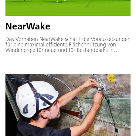
NearWake
Das Vorhaben NearWake schafft die Voraussetzungen
für eine maximal effiziente Flächennutzung von
Windenergie für neue und für Bestandparks in
Deutschland, insbesondere beim Repowering, indem
es das Wissen über den nahen Nachlauf von
Windkraftanlagen und dessen Simulationsfähigkeit
verbessert und damit den Stand der Technik für die
Planung und den Betrieb eng gestaffelter Windparks
vorantreibt.