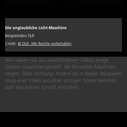
Die unglaubliche Licht-Maschine
Beispielvideo DLR
Credit:
© DLR. Alle Rechte vorbehalten
Hier haben wir aus verschiedenen Videos einige
Szenen zusammengestellt, die Incredible Machines
zeigen. Aber Achtung: Anders als in diesen Beispielen
muss euer Video aus einer einzigen Szene bestehen,
darf also keinen Schnitt enthalten.