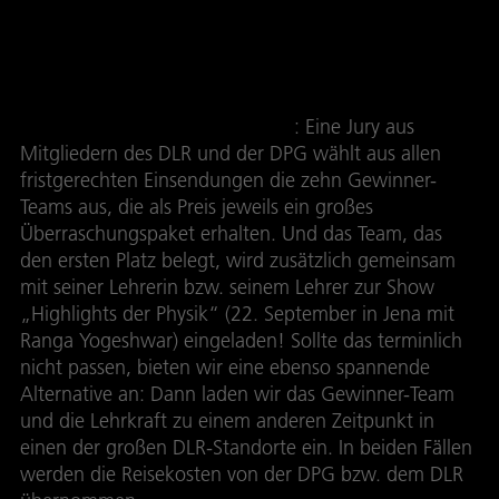
Licht konstruiert und gefilmt. In eurem Video
genügt es, wenn eines der verwendeten
Objekte mit Licht zu tun hat.
Und das gibt es zu gewinnen
: Eine Jury aus
Mitgliedern des DLR und der DPG wählt aus allen
fristgerechten Einsendungen die zehn Gewinner-
Teams aus, die als Preis jeweils ein großes
Überraschungspaket erhalten. Und das Team, das
den ersten Platz belegt, wird zusätzlich gemeinsam
mit seiner Lehrerin bzw. seinem Lehrer zur Show
„Highlights der Physik“ (22. September in Jena mit
Ranga Yogeshwar) eingeladen! Sollte das terminlich
nicht passen, bieten wir eine ebenso spannende
Alternative an: Dann laden wir das Gewinner-Team
und die Lehrkraft zu einem anderen Zeitpunkt in
einen der großen DLR-Standorte ein. In beiden Fällen
werden die Reisekosten von der DPG bzw. dem DLR