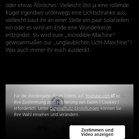
oder etwas Ähnliches. Vielleicht löst ja eine rollende
Kugel irgendwo unterwegs eine Lichtschranke aus,
vielleicht baut ihr an einer Stelle ein paar Solarzellen
ein oder es wird am Ende eine Wunderkerze
entzündet. So wird eure „Incredible Machine“
gewissermaßen zur „unglaublichen Licht-Maschine“!
Was auch immer ihr euch ausdenkt:
Wir sind
gespannt auf euer Video!
Für die Wiedergabe dieses Videos auf
Youtube.com
ist
Ihre Zustimmung zur Speicherung von Daten ('Cookies')
erforderlich. Unter
Datenschutz-Einstellungen
können Sie
Ihre Wahl einsehen und verändern.
Zustimmen und
Video anzeigen