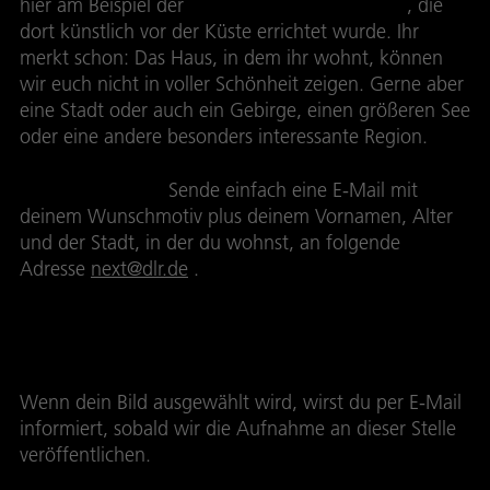
hier am Beispiel der
Palmen-Insel von Dubai
, die
dort künstlich vor der Küste errichtet wurde. Ihr
merkt schon: Das Haus, in dem ihr wohnt, können
wir euch nicht in voller Schönheit zeigen. Gerne aber
eine Stadt oder auch ein Gebirge, einen größeren See
oder eine andere besonders interessante Region.
Und so geht es:
Sende einfach eine E-Mail mit
deinem Wunschmotiv plus deinem Vornamen, Alter
und der Stadt, in der du wohnst, an folgende
Adresse
next@dlr.de
.
Einsendeschluss für euer Wunschbild ist
03.03.2011.
Wenn dein Bild ausgewählt wird, wirst du per E-Mail
informiert, sobald wir die Aufnahme an dieser Stelle
veröffentlichen.