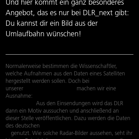
Und hier kommt ein ganz besonderes
Angebot, das es nur bei DLR_next gibt:
Du kannst dir ein Bild aus der
Umlaufbahn wünschen!
Normalerweise bestimmen die Wissenschaftler,
welche Aufnahmen aus den Daten eines Satelliten
hergestellt werden sollen. Doch bei
unserer
Wunschbild-Aktion
machen wir eine
Ausnahme:
Hier könnt ihr euch ein Satellitenbild
wünschen!
Aus den Einsendungen wird das DLR
dann ein Motiv aussuchen und anschließend an
dieser Stelle veröffentlichen. Dazu werden die Daten
des deutschen
Radar-Satelliten TerraSAR-
X
genutzt. Wie solche Radar-Bilder aussehen, seht ihr