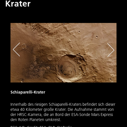
Krater
Schiaparelli-Krater
Schia
Innerhalb des riesigen Schiaparelli-Kraters befindet sich dieser
Nochm
etwa 40 Kilometer große Krater. Die Aufnahme stammt von
Krate
der HRSC-Kamera, die an Bord der ESA-Sonde Mars Express
hätte
den Roten Planeten umkreist.
der d
Kilom