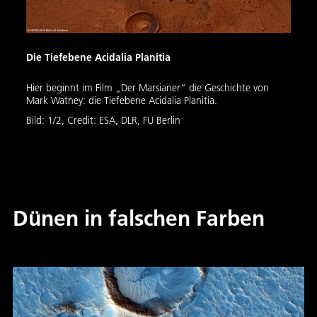
Die Tiefebene Acidalia Planitia
Die T
Hier beginnt im Film „Der Marsianer“ die Geschichte von
Diese
Mark Watney: die Tiefebene Acidalia Planitia.
Tiefl
Man e
Bild:
1
/
2
,
Credit:
ESA, DLR, FU Berlin
Hier 
Gegen
Film 
verra
Bild:
Dünen in falschen Farben