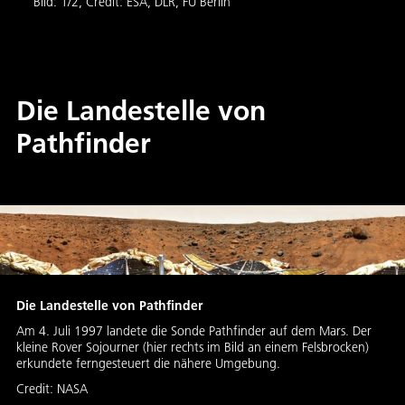
Bild:
1
/
2
,
Credit:
ESA, DLR, FU Berlin
lasse
persp
Bild:
Die Landestelle von
Pathfinder
Die Landestelle von Pathfinder
Am 4. Juli 1997 landete die Sonde Pathfinder auf dem Mars. Der
kleine Rover Sojourner (hier rechts im Bild an einem Felsbrocken)
erkundete ferngesteuert die nähere Umgebung.
Credit:
NASA