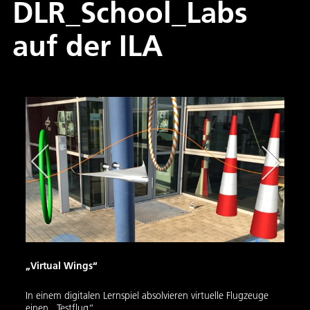
DLR_School_Labs
auf der ILA
„Virtual Wings“
Land
In einem digitalen Lernspiel absolvieren virtuelle Flugzeuge
Die H
s des
einen „Testflug“.
einem