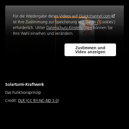
Für die Wiedergabe dieses Videos auf
Quickchannel.com
ist Ihre Zustimmung zur Speicherung von Daten ('Cookies')
erforderlich. Unter
Datenschutz-Einstellungen
können Sie
Ihre Wahl einsehen und verändern.
Zustimmen und
Video anzeigen
Solarturm-Kraftwerk
Das Funktionsprinzip
Credit:
DLR (CC BY-NC-ND 3.0)
Von runden, flachen und