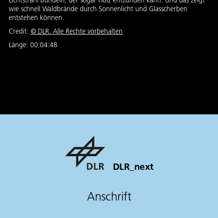
Lichtstrahl bündeln, der sogar Holz entzünden kann. Und das zeigt
wie schnell Waldbrände durch Sonnenlicht und Glasscherben
entstehen können.
Credit:
©
DLR. Alle Rechte vorbehalten
Länge:
00:04:48
DLR_next
Anschrift