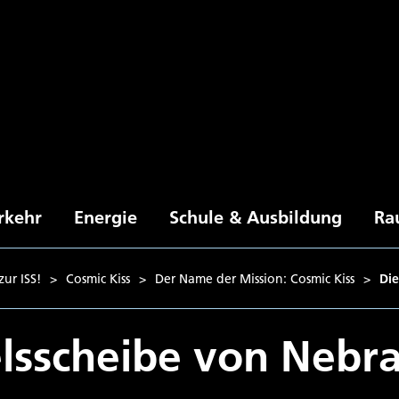
rkehr
Energie
Schule & Ausbildung
Ra
ur ISS!
>
Cosmic Kiss
>
Der Name der Mission: Cosmic Kiss
>
Di
lsscheibe von Nebr