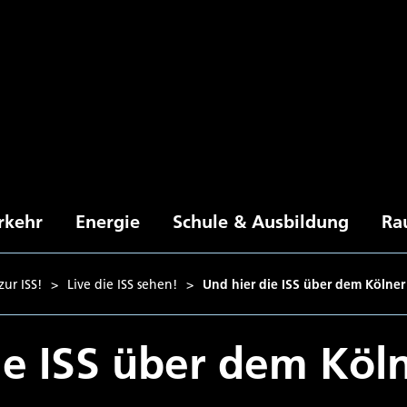
rkehr
Energie
Schule & Ausbildung
Ra
ur ISS!
>
Live die ISS sehen!
>
Und hier die ISS über dem Kölne
ie ISS über dem Kö