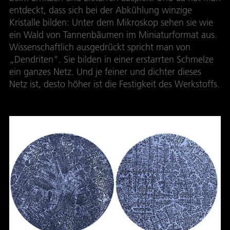
entdeckt, dass sich bei der Abkühlung winzige
Kristalle bilden: Unter dem Mikroskop sehen sie wie
ein Wald von Tannenbäumen im Miniaturformat aus.
Wissenschaftlich ausgedrückt spricht man von
„Dendriten“. Sie bilden in einer erstarrten Schmelze
ein ganzes Netz. Und je feiner und dichter dieses
Netz ist, desto höher ist die Festigkeit des Werkstoffs.