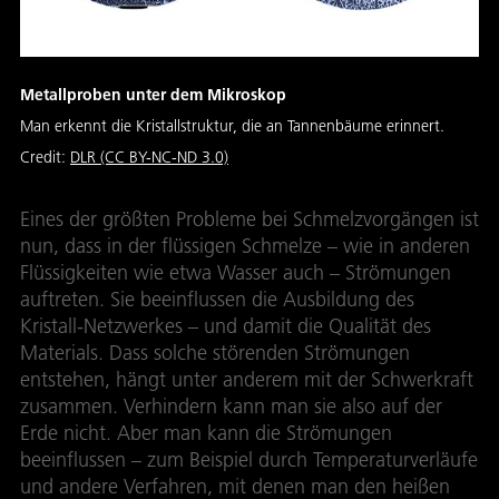
Metallproben unter dem Mikroskop
Man erkennt die Kristallstruktur, die an Tannenbäume erinnert.
Credit:
DLR (CC BY-NC-ND 3.0)
Eines der größten Probleme bei Schmelzvorgängen ist
nun, dass in der flüssigen Schmelze – wie in anderen
Flüssigkeiten wie etwa Wasser auch – Strömungen
auftreten. Sie beeinflussen die Ausbildung des
Kristall-Netzwerkes – und damit die Qualität des
Materials. Dass solche störenden Strömungen
entstehen, hängt unter anderem mit der Schwerkraft
zusammen. Verhindern kann man sie also auf der
Erde nicht. Aber man kann die Strömungen
beeinflussen – zum Beispiel durch Temperaturverläufe
und andere Verfahren, mit denen man den heißen