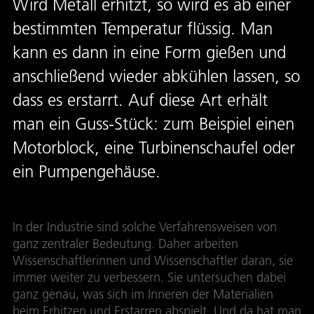
Wird Metall erhitzt, so wird es ab einer
bestimmten Temperatur flüssig. Man
kann es dann in eine Form gießen und
anschließend wieder abkühlen lassen, so
dass es erstarrt. Auf diese Art erhält
man ein Guss-Stück: zum Beispiel einen
Motorblock, eine Turbinenschaufel oder
ein Pumpengehäuse.
In der Industrie sind solche Verfahrensweisen von
ganz zentraler Bedeutung. Daher arbeiten
Wissenschaftlerinnen und Wissenschaftler daran, sie
immer weiter zu verbessern. Sie untersuchen dabei
ganz genau, was sich im Inneren der Materialien
beim Erhitzen und Erstarren abspielt. Und da hat man