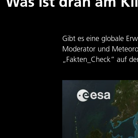
Was ist dran am K
Gibt es eine globale E
Moderator und Meteorol
„Fakten_Check“ auf de