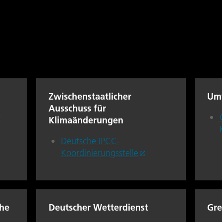
Zwischenstaatlicher
Um
Ausschuss für
r
Klimaänderungen
Deutsche IPCC-
Koordinierungsstelle
che
Deutscher Wetterdienst
Gre