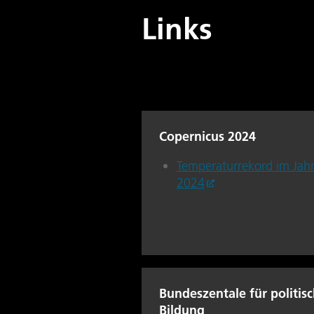
Links
Copernicus 2024
Temperaturrekord im Jah
2024
Bundeszentale für politis
Bildung