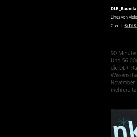
DLR_Raumfa
Eines von vie
Credit:
© DLR.
90 Minuten
Und 56.000
die DLR_Ra
Wissenscha
November d
mehrere ta