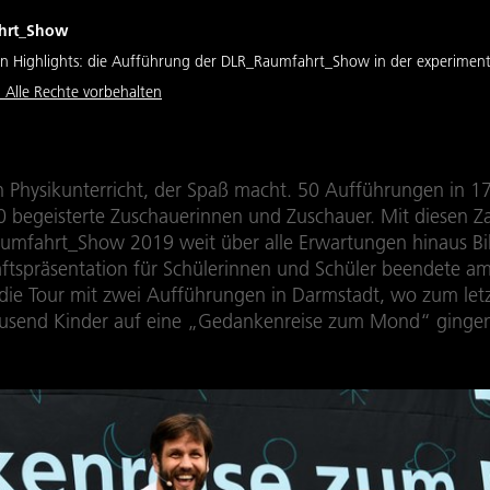
hrt_Show
len Highlights: die Aufführung der DLR_Raumfahrt_Show in der experiment
 Alle Rechte vorbehalten
 Physikunterricht, der Spaß macht. 50 Aufführungen in 17
 begeisterte Zuschauerinnen und Zuschauer. Mit diesen Za
umfahrt_Show 2019 weit über alle Erwartungen hinaus Bil
ftspräsentation für Schülerinnen und Schüler beendete am
ie Tour mit zwei Aufführungen in Darmstadt, wo zum let
usend Kinder auf eine „Gedankenreise zum Mond“ ginge