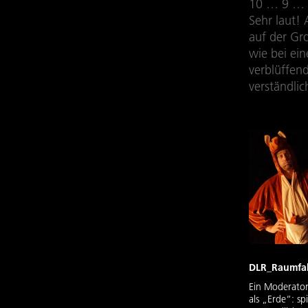
10 … 9 … 8
Sehr laut!
auf der Gr
wie bei ein
verblüffen
verständli
DLR_Raumfah
Ein Moderator
als „Erde“: sp