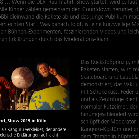
 … Wenn die DLR_Raumfahrt_Show startet, wird es laut 
 Alle Kinder zählen gemeinsam den Countdown herunter, 
oßbildleinwand die Rakete ab und das junge Publikum mac
em echten Start. Was danach folgt, ist eine kurzweilige M
den Bühnen-Experimenten, faszinierenden Videos und leich
chen Erklärungen durch das Moderations-Team.
Das Rückstoßprinzip, m
Raketen starten, wird mi
Skateboard und Laubblä
demonstriert, das Vakuu
mit Schokokuss, Feder u
und als Zentrifuge dient
normaler Putzeimer, der
herumgeschleudert wird
rt_Show 2019 in Köln
schlüpft der Moderator i
Känguru-Kostüm und erk
 als Känguru verkleidet, der andere
ielerische Erklärungen auf leicht
dem Trampolin hüpfend