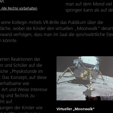
Art.
man auf dem Mond viel
 Alle Rechte vorbehalten
springen kann als auf de
seine Kollegin mittels VR-Brille das Publikum über die
äche, wobei die Kinder den virtuellen „Moonwalk“ derar
inwand verfolgen, dass man im Saal die sprichwörtliche St
n könnte.
terten Reaktionen der
en und Schüler auf die
che „Physikstunde im
: Das Konzept, auf diese
erhaltsame wie
e Art und Weise Interesse
ng und Technik zu
ht auf.
ungen der Kinder wie
Virtueller „Moonwalk“