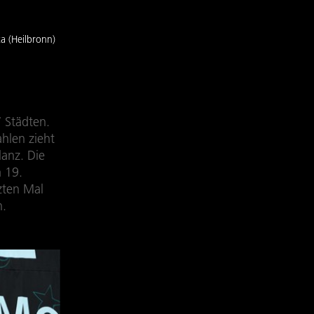
a (Heilbronn)
 Städten.
hlen zieht
anz. Die
 19.
zten Mal
n.