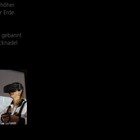
 höher
r Erde.
t gebannt
ecknadel