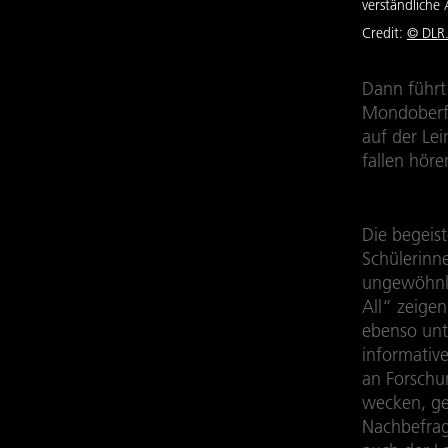
verständliche 
Credit:
© DLR.
Dann führt 
Mondoberfl
auf der Le
fallen höre
Die begeis
Schülerinn
ungewöhnli
All“ zeigen
ebenso unt
informativ
an Forschu
wecken, ge
Nachbefrag