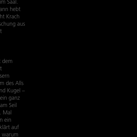
im Saal.
dann hebt
ht Krach
ischung aus
t
it dem
t
sern
m des Alls
nd Kugel –
 ein ganz
 am Seil
. Mal
n ein
lärt auf
, warum