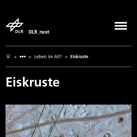
DLR_next
>
>
Leben im All?
>
Eiskruste
Eiskruste