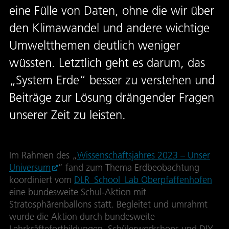
eine Fülle von Daten, ohne die wir über
den Klimawandel und andere wichtige
Umweltthemen deutlich weniger
wüssten. Letztlich geht es darum, das
„System Erde“ besser zu verstehen und
Beiträge zur Lösung drängender Fragen
unserer Zeit zu leisten.
Im Rahmen des „
Wissenschaftsjahres 2023 – Unser
Universum
“ fand zum Thema Erdbeobachtung
koordiniert vom
DLR_School_Lab Oberpfaffenhofen
eine bundesweite Schul-Aktion mit
Stratosphärenballons statt. Begleitet und umrahmt
wurde die Aktion durch bundesweite
Lehrkräftefortbildungen, Schülerworkshops und DIY-