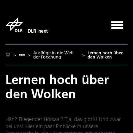
DLR_next
Ausflüge in die Welt
Lernen hoch über
>
>
>
der Forschung
den Wolken
Lernen hoch über
den Wolken
Häh? Fliegender Hörsaal? Tja, das gibt’s! Und zwar
bei uns! Hier ein paar Einblicke in unsere