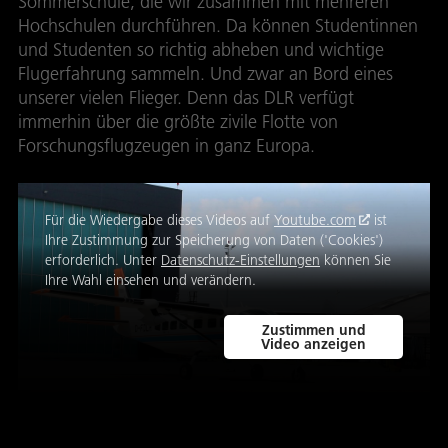
Sommerschule, die wir zusammen mit mehreren
Hochschulen durchführen. Da können Studentinnen
und Studenten so richtig abheben und wichtige
Flugerfahrung sammeln. Und zwar an Bord eines
unserer vielen Flieger. Denn das DLR verfügt
immerhin über die größte zivile Flotte von
Forschungsflugzeugen in ganz Europa.
Für die Wiedergabe dieses Videos auf
Youtube.com
ist
Ihre Zustimmung zur Speicherung von Daten ('Cookies')
erforderlich. Unter
Datenschutz-Einstellungen
können Sie
Ihre Wahl einsehen und verändern.
Zustimmen und
Video anzeigen