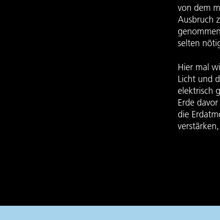
von dem me
Ausbruch z
genommen, 
selten nöti
Hier mal w
Licht und 
elektrisch
Erde davor
die Erdatm
verstärken