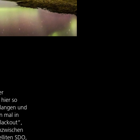
er
hier so
gelangen und
n mal in
lackout“,
inzwischen
lliten SDO,