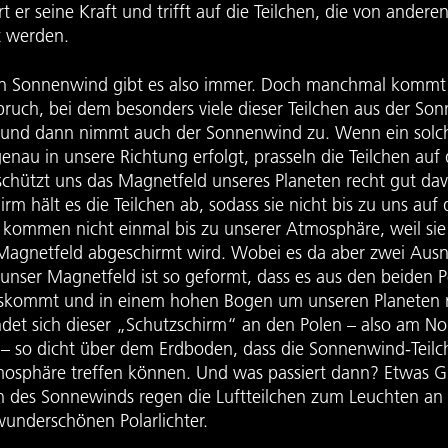
ert er seine Kraft und trifft auf die Teilchen, die von andere
t werden.
en Sonnenwind gibt es also immer. Doch manchmal kommt
ruch, bei dem besonders viele dieser Teilchen aus der Son
 und dann nimmt auch der Sonnenwind zu. Wenn ein solc
nau in unsere Richtung erfolgt, prasseln die Teilchen auf 
schützt uns das Magnetfeld unseres Planeten recht gut dav
hirm hält es die Teilchen ab, sodass sie nicht bis zu uns au
e kommen nicht einmal bis zu unserer Atmosphäre, weil sie
Magnetfeld abgeschirmt wird. Wobei es da aber zwei Au
 unser Magnetfeld ist so geformt, dass es aus den beiden P
skommt und in einem hohen Bogen um unseren Planeten r
ndet sich dieser „Schutzschirm“ an den Polen – also am N
– so dicht über dem Erdboden, dass die Sonnenwind-Teilc
mosphäre treffen können. Und was passiert dann? Etwas G
en des Sonnewinds regen die Luftteilchen zum Leuchten an
wunderschönen Polarlichter.