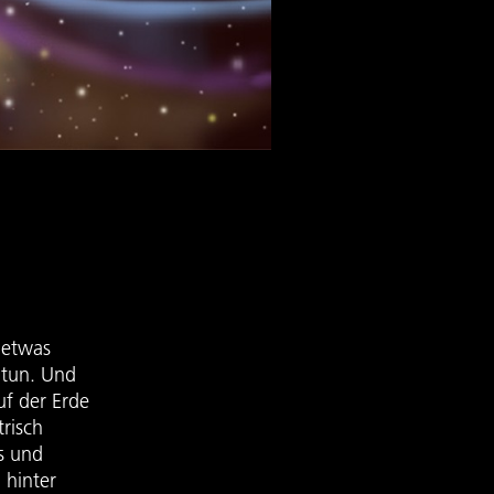
 etwas
 tun. Und
uf der Erde
trisch
s und
 hinter