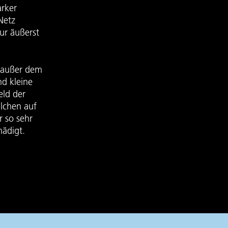
arker
Netz
ur äußerst
t außer dem
d kleine
eld der
ilchen auf
 so sehr
hädigt.