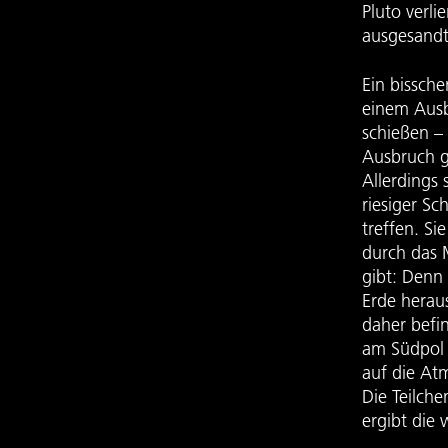
Pluto verli
ausgesand
Ein bissch
einem Ausb
schießen –
Ausbruch ge
Allerdings 
riesiger Sc
treffen. Si
durch das 
gibt: Denn
Erde herau
daher befi
am Südpol 
auf die At
Die Teilch
ergibt die 