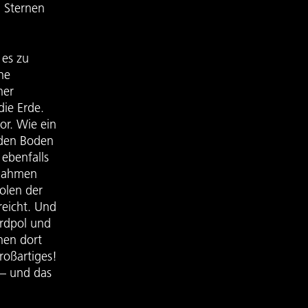
n Sternen
 es zu
ne
her
die Erde.
or. Wie ein
f den Boden
 ebenfalls
snahmen
olen der
eicht. Und
ordpol und
hen dort
roßartiges!
 – und das