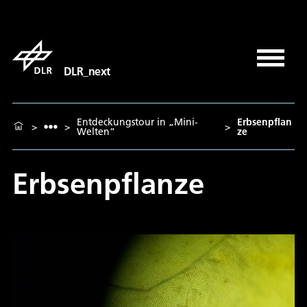
DLR_next
Entdeckungstour in „Mini-
Erbsenpflan
>
>
>
Welten“
ze
Erbsenpflanze