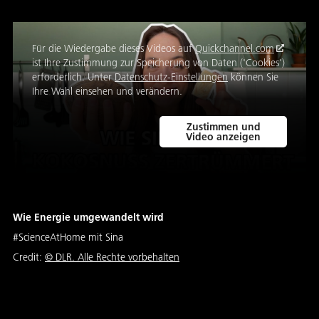
Für die Wiedergabe dieses Videos auf
Quickchannel.com
ist Ihre Zustimmung zur Speicherung von Daten ('Cookies')
erforderlich. Unter
Datenschutz-Einstellungen
können Sie
Ihre Wahl einsehen und verändern.
Zustimmen und
Video anzeigen
Wie Energie umgewandelt wird
#ScienceAtHome mit Sina
Credit:
© DLR. Alle Rechte vorbehalten