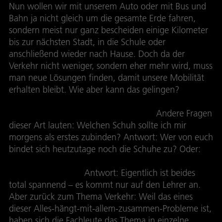
Nun wollen wir mit unserem Auto oder mit Bus und
Bahn ja nicht gleich um die gesamte Erde fahren,
sondern meist nur ganz bescheiden einige Kilometer
bis zur nächsten Stadt, in die Schule oder
anschließend wieder nach Hause. Doch da der
Verkehr nicht weniger, sondern eher mehr wird, muss
man neue Lösungen finden, damit unsere Mobilität
erhalten bleibt. Wie aber kann das gelingen?
Das ist
eine der Fragen im Leben, auf die es nicht nur
eine einzige richtige Antwort gibt.
Andere Fragen
dieser Art lauten: Welchen Schuh sollte ich mir
morgens als erstes zubinden? Antwort: Wer von euch
bindet sich heutzutage noch die Schuhe zu? Oder:
Was macht mehr Spaß – Chemie- oder
Physikunterricht?
Antwort: Eigentlich ist beides
total spannend – es kommt nur auf den Lehrer an.
Aber zurück zum Thema Verkehr: Weil das eines
dieser Alles-hängt-mit-allem-zusammen-Probleme ist,
haben sich die Fachleute das Thema in einzelne