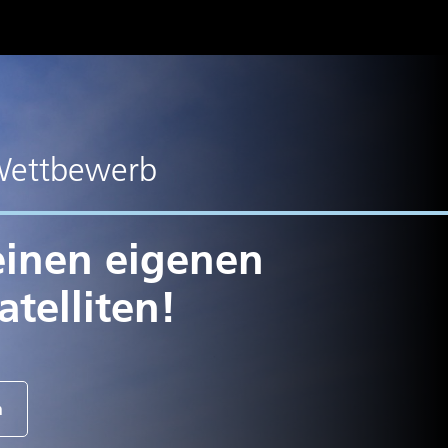
Wettbewerb
einen eigenen
atelliten!
n