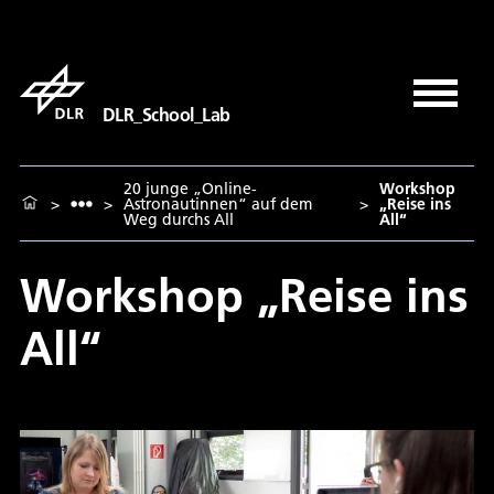
DLR_School_Lab
20 junge „Online-
Workshop
>
>
Astronautinnen“ auf dem
>
„Reise ins
Weg durchs All
All“
Workshop „Reise ins
All“