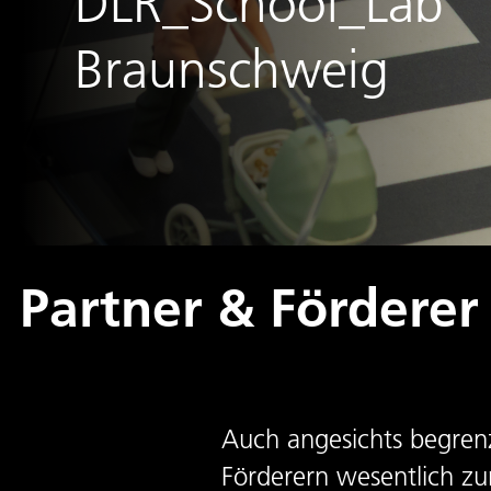
DLR_School_Lab
Braunschweig
Partner & Förderer
Auch angesichts begrenz
Förderern wesentlich z