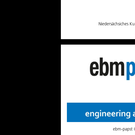
Niedersächsiches Ku
ebm-papst 