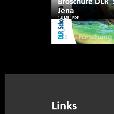
Broschüre DLR_
Jena
1.6 MB
|
PDF
Links