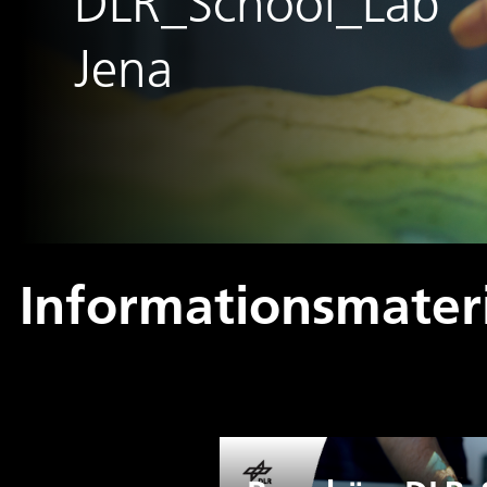
DLR_School_Lab
Jena
Informationsmater