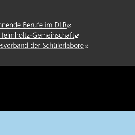
nnende Berufe im DLR
r Helmholtz-Gemeinschaft
esverband der Schülerlabore