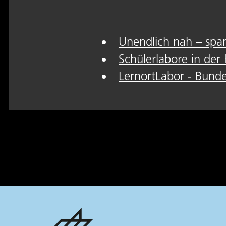
Unendlich nah – spa
Schülerlabore in de
LernortLabor - Bund