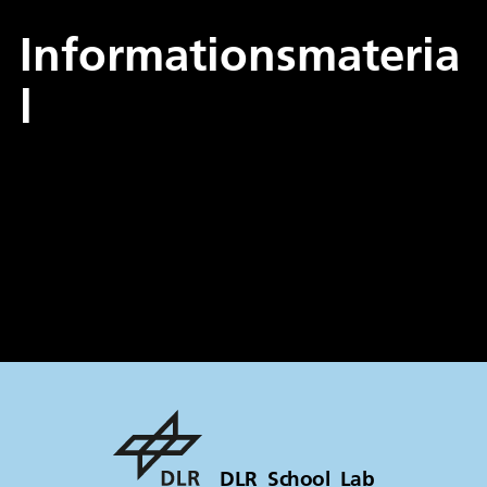
Informationsmateria
l
Broschüre DLR_School_Lab TU
Darmstadt
2.1 MB
|
PDF
DLR_School_Lab