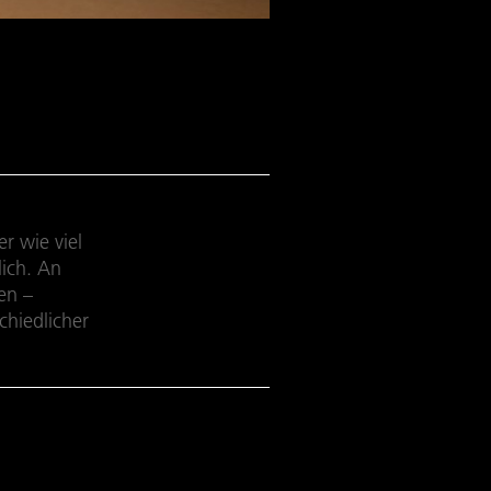
r wie viel
ich. An
en –
chiedlicher