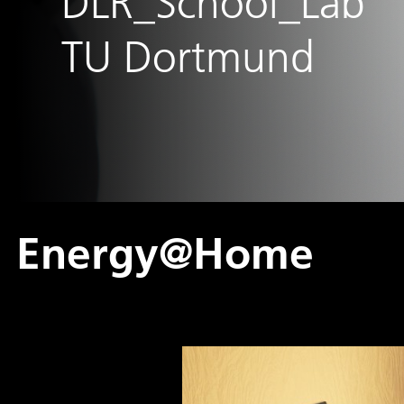
DLR_School_Lab
TU Dortmund
Energy@Home