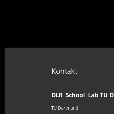
Kontakt
DLR_School_Lab TU 
TU Dortmund