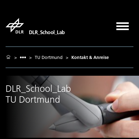
DLR_School_Lab
>
>
TU Dortmund
>
Kontakt & Anreise
DLR_School_Lab
TU Dortmund