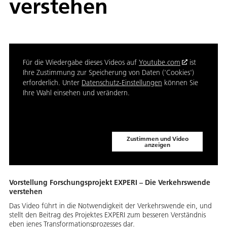
verstehen
Für die Wiedergabe dieses Videos auf
Youtube.com
ist
Ihre Zustimmung zur Speicherung von Daten ('Cookies')
erforderlich. Unter
Datenschutz-Einstellungen
können Sie
Ihre Wahl einsehen und verändern.
Zustimmen und Video
anzeigen
Vorstellung Forschungsprojekt EXPERI – Die Verkehrswende
verstehen
Das Video führt in die Notwendigkeit der Verkehrswende ein, und
stellt den Beitrag des Projektes EXPERI zum besseren Verständnis
eben jenes Transformationsprozesses dar.