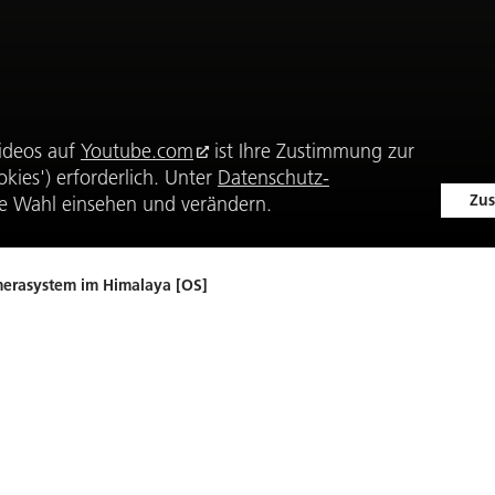
ideos auf
Youtube.com
ist Ihre Zustimmung zur
kies') erforderlich. Unter
Datenschutz-
Zus
e Wahl einsehen und verändern.
erasystem im Himalaya [OS]