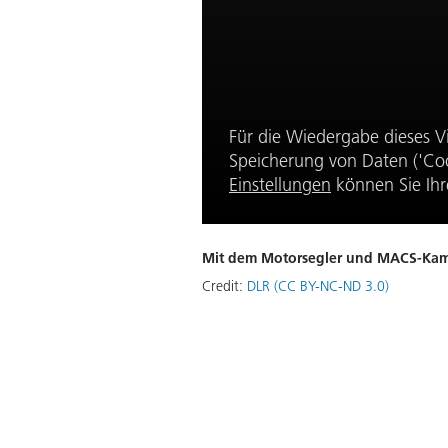
Für die Wiedergabe dieses V
Speicherung von Daten ('Coo
Einstellungen
können Sie Ihr
Mit dem Motorsegler und MACS-Kam
Credit:
DLR (CC BY-NC-ND 3.0)