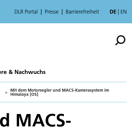
DLR Portal
Presse
Barrierefreiheit
DE
EN
ere & Nachwuchs
Mit dem Motorsegler und MACS-Kamerasystem im
>
Himalaya [OS]
nd MACS-