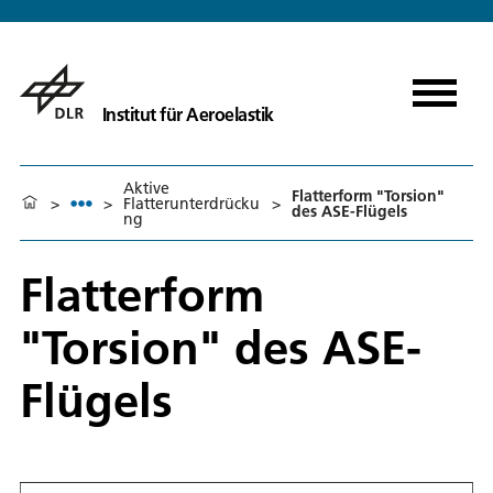
Institut für Aeroelastik
Aktive
Flatterform "Torsion"
>
>
Flatterunterdrücku
>
des ASE-Flügels
ng
Flatterform
"Torsion" des ASE-
Flügels