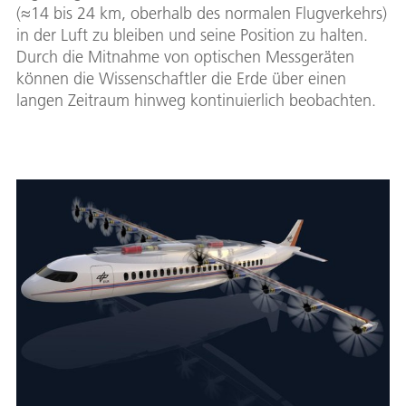
(≈14 bis 24 km, oberhalb des normalen Flugverkehrs)
in der Luft zu bleiben und seine Position zu halten.
Durch die Mitnahme von optischen Messgeräten
können die Wissenschaftler die Erde über einen
langen Zeitraum hinweg kontinuierlich beobachten.