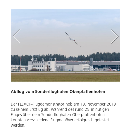
n
Abflug vom Sonderflughafen Oberpfaffenhofen
Hoch 
Der FLEXOP-Flugdemonstrator hob am 19. November 2019
Der F
.
zu seinem Erstflug ab. Während des rund 25-minütigen
zu se
Fluges über dem Sonderflughafen Oberpfaffenhofen
Fluge
konnten verschiedene Flugmanöver erfolgreich getestet
konnt
werden.
werd