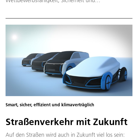
Wettbewerbsfähigkeit, Sicherheit und
Wirtschaftskraft stärken. Die Hightech Agenda
fördert Innovation entlang der gesamten Kette – vom
Impuls bis zum marktreifen Produkt. Sie verbindet die
deutsche mit der europäischen Forschungs- und
Innovationspolitik und harmonisiert die
Zusammenarbeit mit internationalen
Technologiepartnern. Sie verknüpft Forschung und
Technologie eng mit Standortpolitik – in Hinblick auf
Industrie und Arbeitsmarkt sowie Sicherheit und
Verteidigung.
Smart, sicher, effizient und klimaverträglich
Straßenverkehr mit Zukunft
Auf den Straßen wird auch in Zukunft viel los sein: