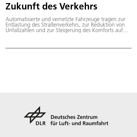
Zukunft des Verkehrs
Automatisierte und vernetzte Fahrzeuge tragen zur
Entlastung des Straßenverkehrs, zur Reduktion von
Unfallzahlen und zur Steigerung des Komforts auf
Reisen bei. Ebenfalls können hierdurch die
Energieeffizienz des Verkehrs verbessert sowie
negative Umweltauswirkungen reduziert werden. Im
Januar 2020 wurde das Testfeld in Betrieb
genommen.