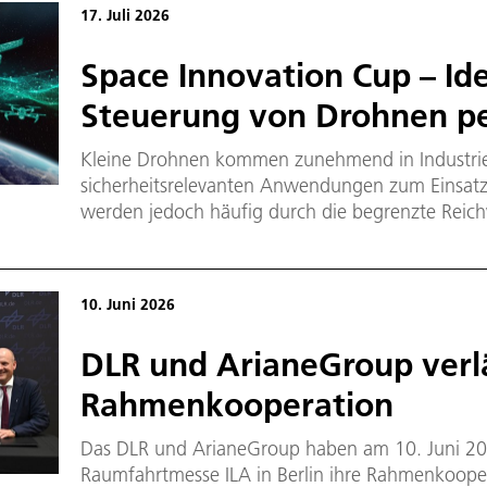
17. Juli 2026
Space Innovation Cup – Id
Steuerung von Drohnen per
Kleine Drohnen kommen zunehmend in Industrie
sicherheitsrelevanten Anwendungen zum Einsatz.
werden jedoch häufig durch die begrenzte Reic
Kommunikationssysteme eingeschränkt. Im Spac
Deutschen Raumfahrtagentur im Deutschen Zent
(DLR) wird daher die Entwicklung innovativer Lös
10. Juni 2026
Steuerung und den Datentransfer kleiner Drohnen
DLR und ArianeGroup ver
Rahmenkooperation
Das DLR und ArianeGroup haben am 10. Juni 202
Raumfahrtmesse ILA in Berlin ihre Rahmenkooper