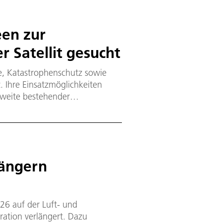
een zur
 Satellit gesucht
, Katastrophenschutz sowie
 Ihre Einsatzmöglichkeiten
hweite bestehender
e Innovation Cup der
rum für Luft- und Raumfahrt
ungen für die zuverlässige
 über Satelliten gefördert.
längern
6 auf der Luft- und
ation verlängert. Dazu