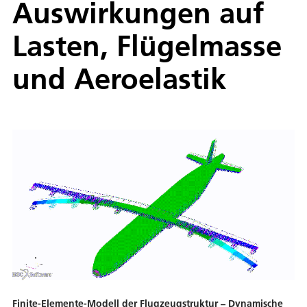
Auswirkungen auf
Lasten, Flügelmasse
und Aeroelastik
Fi­ni­te-Ele­men­te-Mo­dell der Flug­zeugstruk­tur – Dy­na­mi­sche