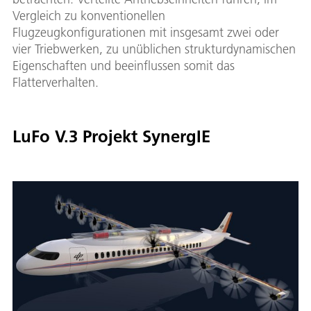
Vergleich zu konventionellen
Flugzeugkonfigurationen mit insgesamt zwei oder
vier Triebwerken, zu unüblichen strukturdynamischen
Eigenschaften und beeinflussen somit das
Flatterverhalten.
LuFo V.3 Projekt SynergIE